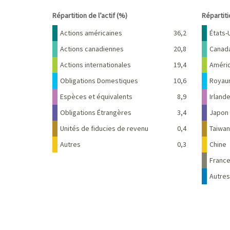
End of interactive chart.
End of 
Répartition de l’actif (%)
Répartit
Nom
Pourcentage
Nom
Actions américaines
36,2
États-
Actions canadiennes
20,8
Canad
Actions internationales
19,4
Améri
Obligations Domestiques
10,6
Royau
Espèces et équivalents
8,9
Irland
Obligations Étrangères
3,4
Japon
Unités de fiducies de revenu
0,4
Taiwan
Autres
0,3
Chine
Franc
Autres