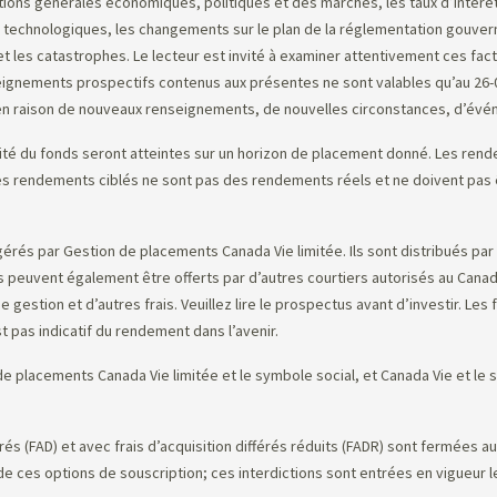
ions générales économiques, politiques et des marchés, les taux d’intérêt 
 technologiques, les changements sur le plan de la réglementation gouvern
t les catastrophes. Le lecteur est invité à examiner attentivement ces facte
gnements prospectifs contenus aux présentes ne sont valables qu’au 26-03-
en raison de nouveaux renseignements, de nouvelles circonstances, d’évén
ité du fonds seront atteintes sur un horizon de placement donné. Les rendem
Les rendements ciblés ne sont pas des rendements réels et ne doivent pa
rés par Gestion de placements Canada Vie limitée. Ils sont distribués par
 Ils peuvent également être offerts par d’autres courtiers autorisés au C
 gestion et d’autres frais. Veuillez lire le prospectus avant d’investir. L
 pas indicatif du rendement dans l’avenir.
 placements Canada Vie limitée et le symbole social, et Canada Vie et l
érés (FAD) et avec frais d’acquisition différés réduits (FADR) sont fermées
e ces options de souscription; ces interdictions sont entrées en vigueur le