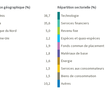
interactive chart.
End of interactive chart.
ion géographique (%)
Répartition sectorielle (%)
Pourcentage
Nom
Pourcentage
Unis
38,7
Technologie
a
35,6
Services financiers
que du Nord
5,0
Revenu fixe
me-Uni
2,2
Espèces et quasi-espèces
e
1,9
Fonds commun de placement
1,8
Matériaux de base
1,6
Énergie
1,5
Services aux consommateurs
e
1,5
Biens de consommation
10,2
Autres