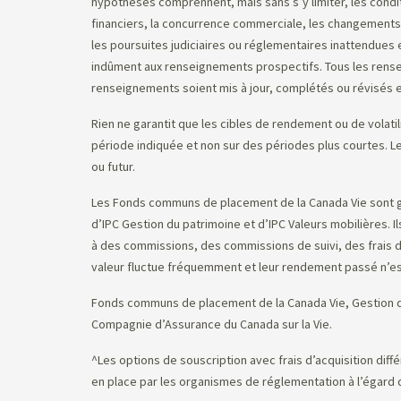
hypothèses comprennent, mais sans s’y limiter, les condit
financiers, la concurrence commerciale, les changements
les poursuites judiciaires ou réglementaires inattendues e
indûment aux renseignements prospectifs. Tous les rensei
renseignements soient mis à jour, complétés ou révisés 
Rien ne garantit que les cibles de rendement ou de volatil
période indiquée et non sur des périodes plus courtes. 
ou futur.
Les Fonds communs de placement de la Canada Vie sont gé
d’IPC Gestion du patrimoine et d’IPC Valeurs mobilières.
à des commissions, des commissions de suivi, des frais de
valeur fluctue fréquemment et leur rendement passé n’est
Fonds communs de placement de la Canada Vie, Gestion de
Compagnie d’Assurance du Canada sur la Vie.
^Les options de souscription avec frais d’acquisition diff
en place par les organismes de réglementation à l’égard d