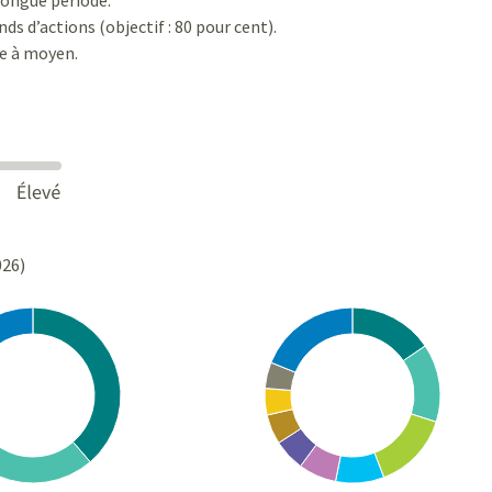
ds d’actions (objectif : 80 pour cent).
le à moyen.
026)
Chart
rt with 10 slices.
Pie chart with 10 slices.
s data table, Chart
View as data table, Chart