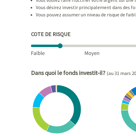
Vous désirez investir principalement dans des fon
Vous pouvez assumer un niveau de risque de faib
COTE DE RISQUE
Dans quoi le fonds investit-il?
(au 31 mars 2
Chart
Chart
Pie chart with 8 slices.
Pie cha
View as data table, Chart
View a