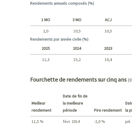
Rendements annuels composés (%)
1 MO
3 MO
ACJ
2,0
10,5
10,5
Court terme
Rendements par année civile (%)
2025
2024
2023
11,3
15,2
10,4
2025 - 2022
Fourchette de rendements sur cinq ans
(0
Date de fin de
Meilleur
la meilleure
Dat
rendement
période
Pire rendement
la 
11,5 %
févr. 2014
-2,0 %
juil
Meilleur rendement / Pire rendement