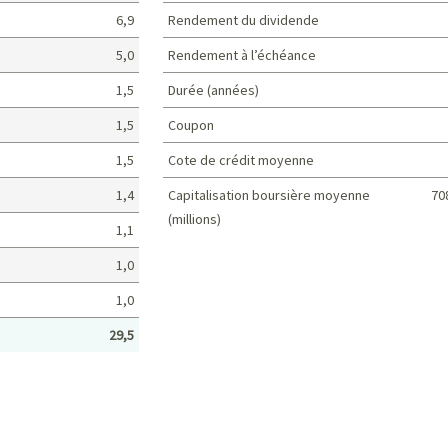
6,9
Rendement du dividende
5,0
Rendement à l’échéance
1,5
Durée (années)
1,5
Coupon
1,5
Cote de crédit moyenne
1,4
Capitalisation boursière moyenne
70
(millions)
1,1
Caractéristiques du portefeuille
1,0
1,0
29,5