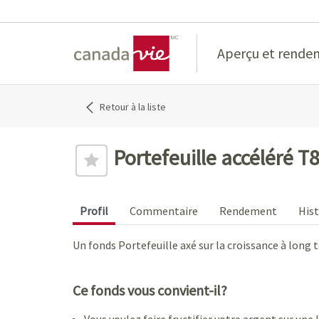
Home
Aperçu et rende
Retour à la liste
Portefeuille accéléré T
Profil
Commentaire
Rendement
Hist
Un fonds Portefeuille axé sur la croissance à long t
Ce fonds vous convient-il?
Vous voulez faire fructifier votre argent sur une