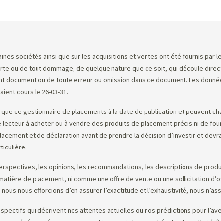
Sommaire
ines sociétés ainsi que sur les acquisitions et ventes ont été fournis par
erte ou de tout dommage, de quelque nature que ce soit, qui découle direct
ent document ou de toute erreur ou omission dans ce document. Les donnée
vaient cours le 26-03-31.
ue ce gestionnaire de placements à la date de publication et peuvent ch
 le lecteur à acheter ou à vendre des produits de placement précis ni de four
cement et de déclaration avant de prendre la décision d’investir et devrai
ticulière.
erspectives, les opinions, les recommandations, les descriptions de produit
n matière de placement, ni comme une offre de vente ou une sollicitation d
 nous nous efforcions d’en assurer l’exactitude et l’exhaustivité, nous n’as
tifs qui décrivent nos attentes actuelles ou nos prédictions pour l’avenir