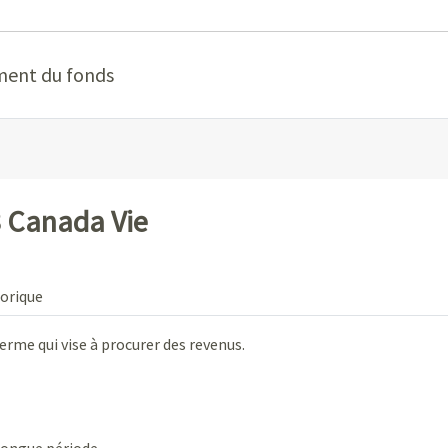
ment du fonds
8 Canada Vie
orique
erme qui vise à procurer des revenus.
 longue période.