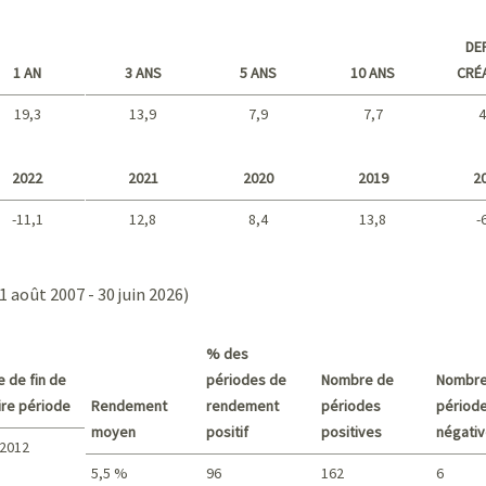
DE
1 AN
3 ANS
5 ANS
10 ANS
CRÉ
19,3
13,9
7,9
7,7
4
Long terme
2022
2021
2020
2019
2
-11,1
12,8
8,4
13,8
-
2021 - 2018
1 août 2007 - 30 juin 2026)
% des
e de fin de
périodes de
Nombre de
Nombre
pire période
Rendement
rendement
périodes
périod
moyen
positif
positives
négati
. 2012
5,5 %
96
162
6