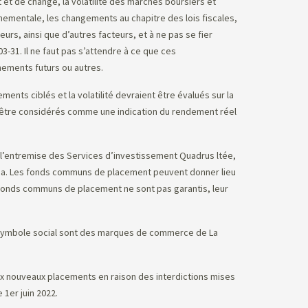
et de change, la volatilité des marchés boursiers et
ementale, les changements au chapitre des lois fiscales,
urs, ainsi que d’autres facteurs, et à ne pas se fier
31. Il ne faut pas s’attendre à ce que ces
ements futurs ou autres.
ents ciblés et la volatilité devraient être évalués sur la
s être considérés comme une indication du rendement réel
 l’entremise des Services d’investissement Quadrus ltée,
anada. Les fonds communs de placement peuvent donner lieu
es fonds communs de placement ne sont pas garantis, leur
e symbole social sont des marques de commerce de La
 aux nouveaux placements en raison des interdictions mises
 1er juin 2022.