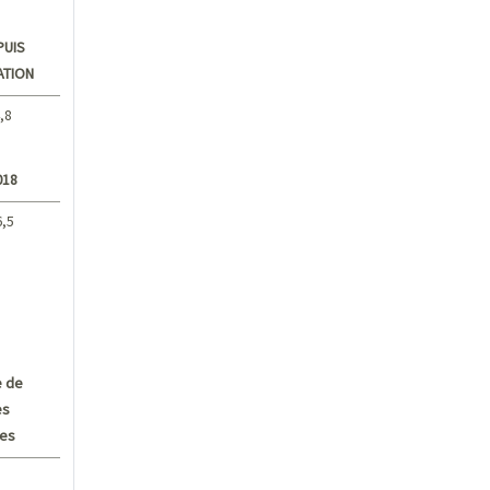
PUIS
ATION
,8
018
6,5
 de
es
ves