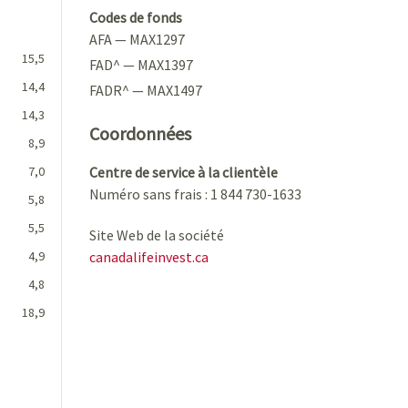
Codes de fonds
AFA — MAX1297
15,5
FAD^ — MAX1397
14,4
FADR^ — MAX1497
14,3
Coordonnées
8,9
7,0
Centre de service à la clientèle
Numéro sans frais : 1 844 730-1633
5,8
5,5
Site Web de la société
4,9
canadalifeinvest.ca
4,8
18,9