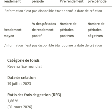
rendement
période
Pire rendement
pire période
L'information n'est pas disponible étant donné la date de création
Meilleur rendement / Pire rendement
% des périodes
Nombre de
Nombre de
Rendement
de rendement
périodes
périodes
moyen
positif
positives
négatives
L'information n'est pas disponible étant donné la date de création
L'information n'est pas disponible étant donné la date de création
Sommaire
Catégorie de fonds
Revenu fixe mondial
Date de création
19 juillet 2023
Ratio des frais de gestion (RFG)
1,86 %
(31 mars 2026)