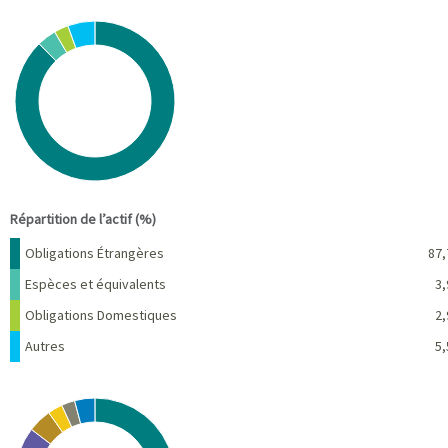
Chart
Pie chart with 4 slices.
View as data table, Chart
End of interactive chart.
Répartition de l’actif (%)
Nom
Pourcentage
Obligations Étrangères
87,
Espèces et équivalents
3,
Obligations Domestiques
2,
Autres
5,
Chart
Pie chart with 10 slices.