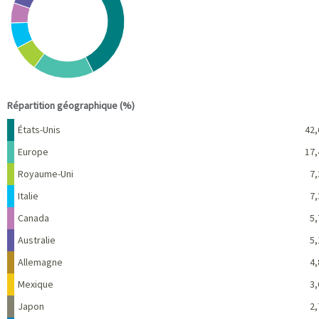
View as data table, Chart
End of interactive chart.
Répartition géographique (%)
Nom
Pourcentage
États-Unis
42,
Europe
17,
Royaume-Uni
7,
Italie
7,
Canada
5,
Australie
5,
Allemagne
4,
Mexique
3,
Japon
2,