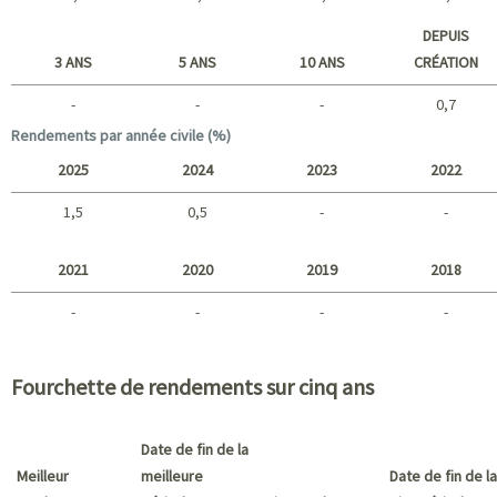
Court terme
DEPUIS
3 ANS
5 ANS
10 ANS
CRÉATION
-
-
-
0,7
Long terme
Rendements par année civile (%)
2025
2024
2023
2022
1,5
0,5
-
-
2025 - 2022
2021
2020
2019
2018
-
-
-
-
2021 - 2018
Fourchette de rendements sur cinq ans
Date de fin de la
Meilleur
meilleure
Date de fin de la