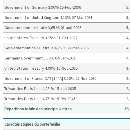
Government of Germany 2.90% 15-Feb-2036
5,
Government of United Kingdom 4.13% 07-Mar-2031
5,
Gouvernement de l'Italie 3,65 % 01-aoû-2035
5,
United States Treasury 3.75% 31-Oct-2032
4,
Gouvernement de l'Australie 4,25 % 21-mar-2036
4,
Germany Government 5.50% 04-Jan-2031
4,
United States Treasury 4.00% 15-Nov-2035
3,
Government of France OAT [144A] 3.50% 25-Nov-2035
2,
Trésor des États-Unis 4,25 % 15-aoû-2035
2,
Trésor des États-Unis 4,75 % 15-fév-2045
2,
Répartition totale des principaux titres
39,
Principaux titres (%)
Caractéristiques du portefeuille