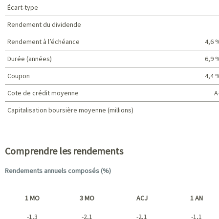
Écart-type
Rendement du dividende
Rendement à l’échéance
4,6 
Durée (années)
6,9 
Coupon
4,4 
Cote de crédit moyenne
A
Capitalisation boursière moyenne (millions)
Caractéristiques du portefeuille
Comprendre les rendements
Rendements annuels composés (%)
1 MO
3 MO
ACJ
1 AN
-1,3
-2,1
-2,1
-1,1