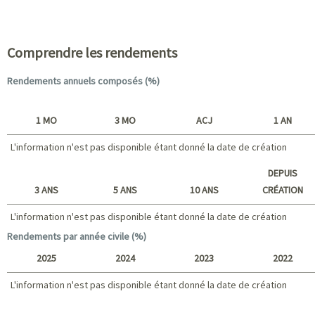
Caractéristiques du portefeuille
Comprendre les rendements
Rendements annuels composés (%)
1 MO
3 MO
ACJ
1 AN
L'information n'est pas disponible étant donné la date de création
Court terme
DEPUIS
3 ANS
5 ANS
10 ANS
CRÉATION
L'information n'est pas disponible étant donné la date de création
L'information n'est pas disponible étant donné la date de création
Long terme
Rendements par année civile (%)
2025
2024
2023
2022
L'information n'est pas disponible étant donné la date de création
2025 - 2022