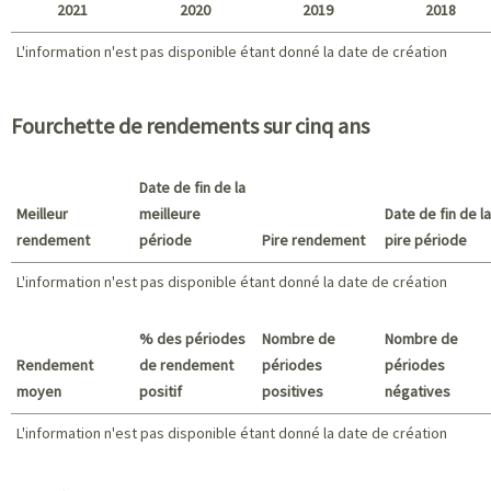
2021
2020
2019
2018
L'information n'est pas disponible étant donné la date de création
L'information n'est pas disponible étant donné la date de création
2021 - 2018
Fourchette de rendements sur cinq ans
Date de fin de la
Meilleur
meilleure
Date de fin de la
rendement
période
Pire rendement
pire période
L'information n'est pas disponible étant donné la date de création
Meilleur rendement / Pire rendement
% des périodes
Nombre de
Nombre de
Rendement
de rendement
périodes
périodes
moyen
positif
positives
négatives
L'information n'est pas disponible étant donné la date de création
L'information n'est pas disponible étant donné la date de création
Sommaire