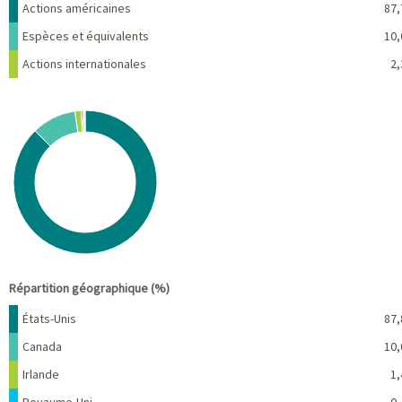
Nom
Pourcentage
Actions américaines
87,
Espèces et équivalents
10,
Actions internationales
2,
Chart
Pie chart with 8 slices.
View as data table, Chart
End of interactive chart.
Répartition géographique (%)
Nom
Pourcentage
États-Unis
87,
Canada
10,
Irlande
1,
Royaume-Uni
0,