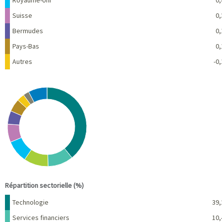
Suisse
0,
Bermudes
0,
Pays-Bas
0,
Autres
-0,
Chart
Pie chart with 10 slices.
View as data table, Chart
End of interactive chart.
Répartition sectorielle (%)
Nom
Pourcentage
Technologie
39,
Services financiers
10,