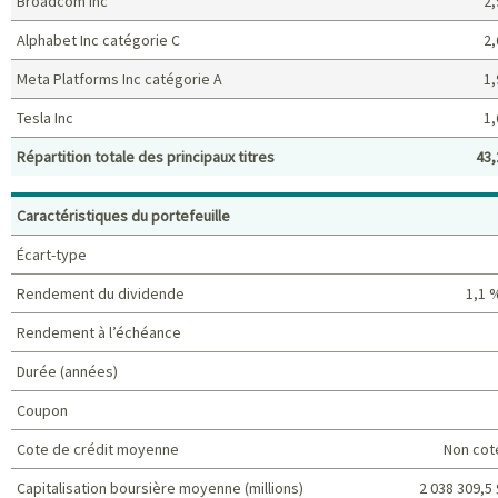
Broadcom Inc
2,
Alphabet Inc catégorie C
2,
Meta Platforms Inc catégorie A
1,
Tesla Inc
1,
Répartition totale des principaux titres
43,
Principaux titres (%)
Caractéristiques du portefeuille
Écart-type
Rendement du dividende
1,1 
Rendement à l’échéance
Durée (années)
Coupon
Cote de crédit moyenne
Non cot
Capitalisation boursière moyenne (millions)
2 038 309,5 