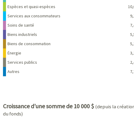
Espèces et quasi-espèces
10,
Services aux consommateurs
9,
Soins de santé
7,
Biens industriels
5,
Biens de consommation
5,
Énergie
3,
Services publics
2,
Autres
7,
Croissance d’une somme de 10 000 $
(depuis la créatio
du fonds)