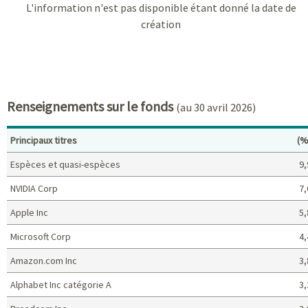
L'information n'est pas disponible étant donné la date de
création
Renseignements sur le fonds
(au 30 avril 2026)
Po
Principaux titres
(%
Espèces et quasi-espèces
9,
NVIDIA Corp
7,
Apple Inc
5,
Microsoft Corp
4,
Amazon.com Inc
3,
Alphabet Inc catégorie A
3,